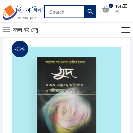
Skip
Top
0
Total
ই-আঙ্গিনা
to
৳0
Men
content
অনলাইন বুক শপ
সকল বই মেনু
-26%