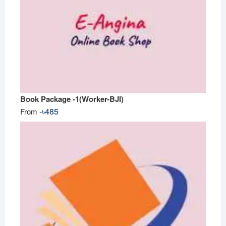
Book Package -1(Worker-BJI)
-
৳
485
From