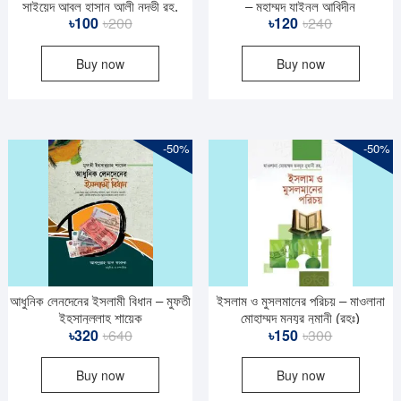
সাইয়েদ আবুল হাসান আলী নদভী রহ.
– মুহাম্মদ যাইনুল আবিদীন
Original
Current
Original
Current
৳
100
৳
200
৳
120
৳
240
price
price
price
price
Buy now
Buy now
was:
is:
was:
is:
৳200.
৳100.
৳240.
৳120.
-50%
-50%
আধুনিক লেনদেনের ইসলামী বিধান – মুফতী
ইসলাম ও মুসলমানের পরিচয় – মাওলানা
ইহসানুল্লাহ শায়েক
মোহাম্মদ মনযূর নুমানী (রহঃ)
Original
Current
Original
Current
৳
320
৳
640
৳
150
৳
300
price
price
price
price
Buy now
Buy now
was:
is:
was:
is:
৳640.
৳320.
৳300.
৳150.