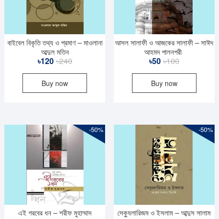
বাইবেল বিকৃতি তথ্য ও প্রমাণ – মাওলানা
আসল সালাফী ও আজকের সালাফী – সাঈদ
আব্দুল মতিন
আহমদ পালনপূরী
Original
Current
Original
Current
৳
120
৳
240
৳
50
৳
100
price
price
price
price
Buy now
Buy now
was:
is:
was:
is:
৳240.
৳120.
৳100.
৳50.
-50%
-50%
এই গরবের ধন – শরীফ মুহাম্মাদ
সেক্যুলারিজম ও ইসলাম – আব্দুস সালাম