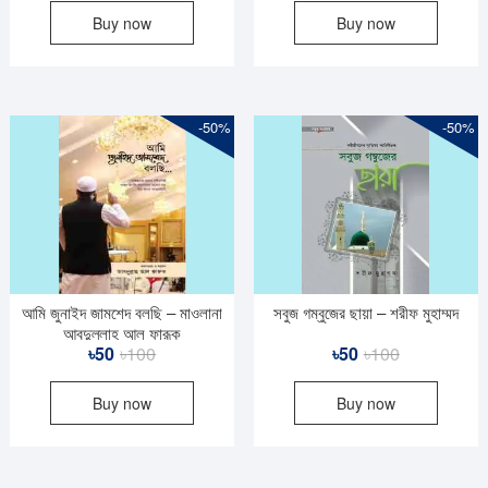
Buy now
Buy now
was:
is:
was:
is:
৳140.
৳70.
৳100.
৳50.
-50%
-50%
আমি জুনাইদ জামশেদ বলছি – মাওলানা
সবুজ গম্বুজের ছায়া – শরীফ মুহাম্মদ
আবদুল্লাহ আল ফারূক
Original
Current
Original
Current
৳
50
৳
100
৳
50
৳
100
price
price
price
price
Buy now
Buy now
was:
is:
was:
is:
৳100.
৳50.
৳100.
৳50.