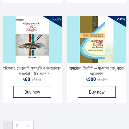
-50%
-50%
পত্রিকায় লেখালেখি প্রস্তুতি ও কলাকৌশল
শামায়েলে তিরমিযি – মাওলানা আবূ সাবের
– মাওলানা শরীফ মুহাম্মদ
আব্দুল্লাহ
Original
Current
Original
Current
৳
80
৳
160
৳
300
৳
600
price
price
price
price
Buy now
Buy now
was:
is:
was:
is:
৳160.
৳80.
৳600.
৳300.
1
2
→