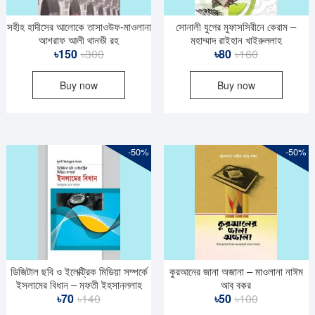
সহীহ হাদীসের আলোকে তাসাওউফ-মাওলানা
সোনালী যুগের মুফাসসিরীনে কেরাম –
আশরাফ আলী থানভী রহ
মুহাম্মাদ রাইহান খাইরুল্লাহ
Original
Current
Original
Current
৳
150
৳
300
৳
80
৳
160
price
price
price
price
Buy now
Buy now
was:
is:
was:
is:
৳300.
৳150.
৳160.
৳80.
-50%
-50%
ডিজিটাল ছবি ও ইলেক্ট্রিক মিডিয়া সম্পর্কে
কুরআনের জানা অজানা – মাওলানা নাঈম
ইসলামের বিধান – মুফতী ইহসানুল্লাহ
আবু বকর
Original
Current
Original
Current
৳
70
৳
140
৳
50
৳
100
শায়েক
price
price
price
price