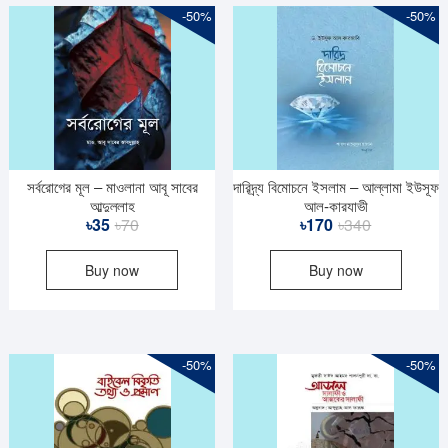
-50%
-50%
সর্বরোগের মূল – মাওলানা আবূ সাবের
দারিদ্র্য বিমোচনে ইসলাম – আল্লামা ইউসূফ
আব্দুল্লাহ
আল-কারযাভী
Original
Current
Original
Current
৳
35
৳
70
৳
170
৳
340
price
price
price
price
Buy now
Buy now
was:
is:
was:
is:
৳70.
৳35.
৳340.
৳170.
-50%
-50%