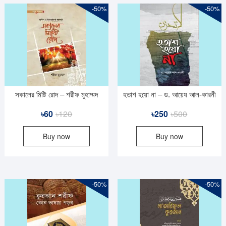
-50%
-50%
সকালের মিষ্টি রোদ – শরীফ মুহাম্মদ
হতাশ হয়ো না – ড. আয়েয আল-কারনী
Original
Current
Original
Current
৳
60
৳
120
৳
250
৳
500
price
price
price
price
Buy now
Buy now
was:
is:
was:
is:
৳120.
৳60.
৳500.
৳250.
-50%
-50%