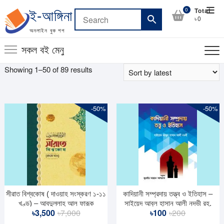
Skip
Top
0
Total
ই-আঙ্গিনা
to
৳0
Men
content
অনলাইন বুক শপ
সকল বই মেনু
Sorted
Showing 1–50 of 89 results
by
latest
-50%
-50%
সীরাত বিশ্বকোষ ( দাওয়াহ সংস্করণ ১-১১
কাদিয়ানী সম্প্রদায় তত্ত্ব ও ইতিহাস –
খণ্ড) – আবদুল্লাহ আল ফারূক
সাইয়েদ আবুল হাসান আলী নদভী রহ.
Original
Current
Original
Current
৳
3,500
৳
7,000
৳
100
৳
200
price
price
price
price