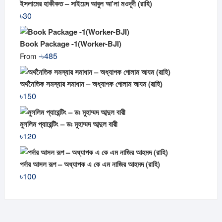
ইসলামের হাকীকত – সাইয়েদ আবুল আ’লা মওদূদী (রাহি)
৳
30
Book Package -1(Worker-BJI)
-
৳
485
From
অর্থনৈতিক সমস্যার সমাধান – অধ্যাপক গোলাম আযম (রাহি)
৳
150
মুসলিম প্যারেন্টিং – ডঃ মুহাম্মদ আব্দুল বারী
৳
120
পর্দার আসল রূপ – অধ্যাপক এ কে এম নাজির আহমদ (রাহি)
৳
100