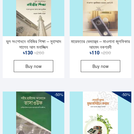
ভুল সংশোধনে নবিজির শিক্ষা – মুহাম্মাদ
মারেফতের ভেদতত্ত্ব – মাওলানা জুলফিকার
সালেহ আল মুনাজ্জিদ
আহমদ নকশবন্দী
Original
Current
Original
Current
৳
130
৳
260
৳
110
৳
200
price
price
price
price
Buy now
Buy now
was:
is:
was:
is:
৳260.
৳130.
৳200.
৳110.
-50%
-50%