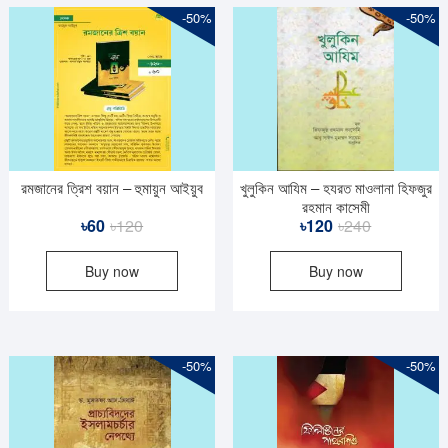
-50%
-50%
রমজানের ত্রিশ বয়ান – হুমায়ুন আইয়ুব
খুলুকিন আযিম – হযরত মাওলানা হিফজুর
রহমান কাসেমী
Original
Current
Original
Current
৳
60
৳
120
৳
120
৳
240
price
price
price
price
Buy now
Buy now
was:
is:
was:
is:
৳120.
৳60.
৳240.
৳120.
-50%
-50%