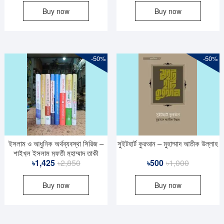
Buy now
Buy now
was:
is:
was:
is:
৳7,000.
৳3,500.
৳200.
৳100.
-50%
-50%
ইসলাম ও আধুনিক অর্থব্যবস্থা সিরিজ –
সুইটহার্ট কুরআন – মুহাম্মাদ আতীক উল্লাহ
শাইখুল ইসলাম মুফতী মুহাম্মাদ তাকী
Original
Current
Original
Current
৳
1,425
৳
2,850
৳
500
৳
1,000
উসমানী
price
price
price
price
Buy now
Buy now
was:
is:
was:
is:
৳2,850.
৳1,425.
৳1,000.
৳500.