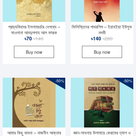
প্রাচ্যবিদদের ইসলামচর্চার নেপথ্যে –
ফিলিস্তিনের পাথরশিশু – ইয়াহইয়া ইউসুফ
মাওলানা আবদুল্লাহ আল ফারূক
নদভী
Original
Current
Original
Current
৳
70
৳
140
৳
140
৳
280
price
price
price
price
Buy now
Buy now
was:
is:
was:
is:
৳140.
৳70.
৳280.
৳140.
-50%
-50%
আমার কিছু ভাবনা – নাজনীন আক্তার
জ্ঞান-সাধনায় উলামায়ে কেরামের ত্যাগ ও