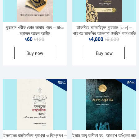
কুরআন শরীফ কোন ভাষায় পড়ব – মাওঃ
তাফসীরে মা‘আরিফুল কুরআন [১-৮] –
মুহাম্মদ আব্দুল আলীম
শাইখুত তাফসির আল্লামা ইদরিস কান্ধলভি
Original
Current
Original
Current
৳
60
৳
120
৳
4,800
৳
9,600
রহ.
price
price
price
price
Buy now
Buy now
was:
is:
was:
is:
৳120.
৳60.
৳9,600.
৳4,800.
-50%
-50%
ইসলামের রাজনৈতিক ব্যাখ্যা ও বিশ্লেষণ –
ইমাম আবু হানীফা রহ. আকাশে অঙ্কিত নাম