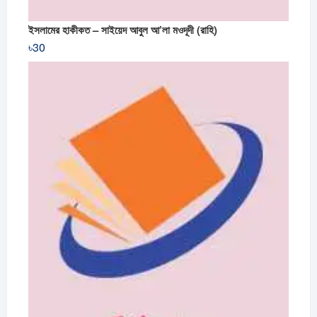
ইসলামের হাকীকত – সাইয়েদ আবুল আ’লা মওদূদী (রাহি)
৳
30