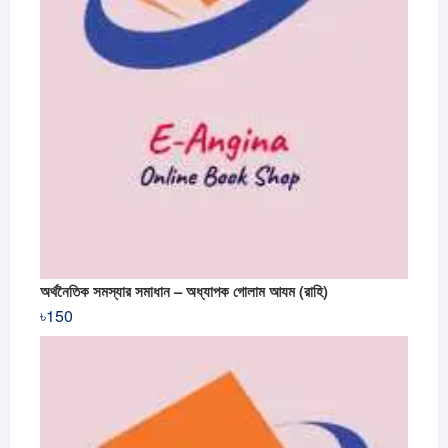
অর্থনৈতিক সমস্যার সমাধান – অধ্যাপক গোলাম আযম (রাহি)
৳
150