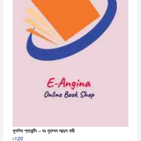
মুসলিম প্যারেন্টিং – ডঃ মুহাম্মদ আব্দুল বারী
৳
120