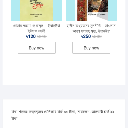
তোমার স্মরণে হে রাসূল – ইয়াহইয়া
হাদীস অধ্যয়নের মূলনীতি – মাওলানা
ইউসুফ নদভী
আবুল ফাতাহ মুহা. ইয়াহ্ইয়া
৳
120
৳
240
Original
Current
৳
250
৳
500
Original
Current
price
price
price
price
was:
is:
was:
is:
Buy now
Buy now
৳240.
৳120.
৳500.
৳250.
ঢাকা শহরের অভ্যন্তরে ডেলিভারি চার্জ ৬০ টাকা, সারাদেশে ডেলিভারী চার্জ ৯৯
টাকা