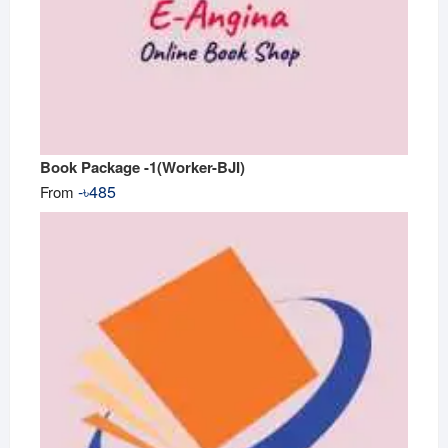
Book Package -1(Worker-BJI)
-
৳
485
From