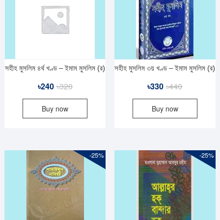
সহীহ মুসলিম ৪র্থ খণ্ড – ইমাম মুসলিম (র)
সহীহ মুসলিম ৩য় খণ্ড – ইমাম মুসলিম (র)
Original
Current
Original
Current
৳
240
৳
320
৳
330
৳
440
price
price
price
price
Buy now
Buy now
was:
is:
was:
is:
৳320.
৳240.
৳440.
৳330.
-25%
-25%