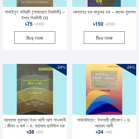
শামাইলুন নাবিয়্যী (শামায়েলে তিরমিযী) –
আল্লাহর হক মানুষের হক – জাবেদ মুহাম্মদ
ইমাম তিরমিযী (র)
Original
Current
Original
Current
৳
75
৳
100
৳
150
৳
200
price
price
price
price
Buy now
Buy now
was:
is:
was:
is:
৳100.
৳75.
৳200.
৳150.
-24%
-24%
আল্লামা মুহাম্মাদ ইবন আলী আশ শাওকানী
সার্বভৌমত্ব : ইসলামী দৃষ্টিকোণ – ড.
: জীবন ও কর্ম – ড. মুহাম্মাদ ছামিউল হক
আহমদ আলী
Original
Current
Original
Current
৳
38
৳
50
৳
34
৳
45
ফারুকী
price
price
price
price