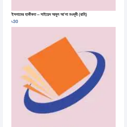
ইসলামের হাকীকত – সাইয়েদ আবুল আ’লা মওদূদী (রাহি)
৳
30