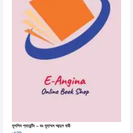
মুসলিম প্যারেন্টিং – ডঃ মুহাম্মদ আব্দুল বারী
৳
120