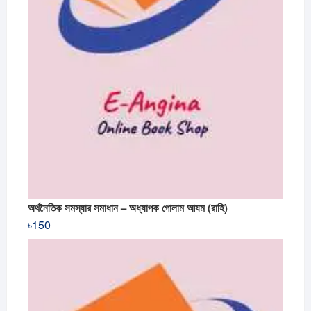
অর্থনৈতিক সমস্যার সমাধান – অধ্যাপক গোলাম আযম (রাহি)
৳
150