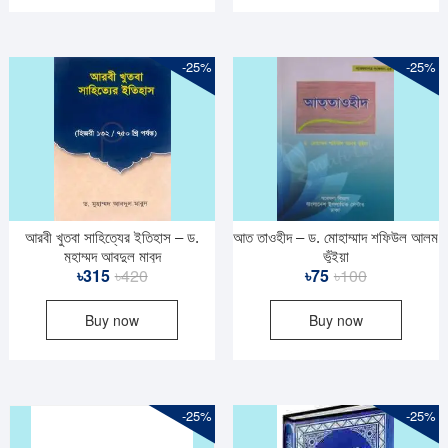
-25%
-25%
আরবী খুতবা সাহিত্যের ইতিহাস – ড.
আত তাওহীদ – ড. মোহাম্মাদ শফিউল আলম
মুহাম্মদ আবদুল মাবুদ
ভুঁইয়া
Original
Current
Original
Current
৳
315
৳
420
৳
75
৳
100
price
price
price
price
Buy now
Buy now
was:
is:
was:
is:
৳420.
৳315.
৳100.
৳75.
-25%
-25%