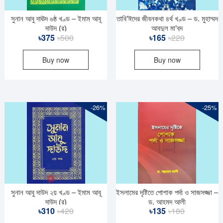
সুনান আবু দাঊদ ৬ষ্ঠ খণ্ড – ইমাম আবূ
তাবি’ঈদের জীবনকথা ৪র্থ খণ্ড – ড. মুহাম্মদ
দাউদ (র)
আবদুল মা’বুদ
Original
Current
Original
Current
৳
375
৳
500
৳
165
৳
220
price
price
price
price
Buy now
Buy now
was:
is:
was:
is:
৳500.
৳375.
৳220.
৳165.
-26%
-25%
সুনান আবু দাউদ ২য় খণ্ড – ইমাম আবূ
ইসলামের দৃষ্টিতে পোশাক পর্দা ও সাজসজ্জা –
দাউদ (র)
ড. আহমদ আলী
Original
Current
Original
Current
৳
310
৳
420
৳
135
৳
180
price
price
price
price