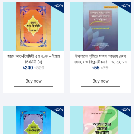
-25%
-27%
জামে আত-তিরমিযী ৫ম খণ্ড – ইমাম
ইসলামের দৃষ্টিতে সম্পদ আহরণ ভোগ
তিরমিযী (র)
ব্যবহার ও বিকেন্দ্রীকরণ – ড. মুহাম্মাদ
Original
Current
Original
Current
৳
240
৳
320
৳
55
৳
75
ছামিউল হক ফারুকী
price
price
price
price
Buy now
Buy now
was:
is:
was:
is:
৳320.
৳240.
৳75.
৳55.
-25%
-25%