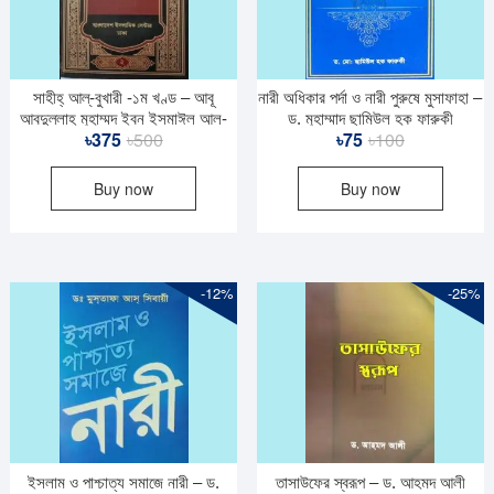
সাহীহ্ আল্-বুখারী -১ম খণ্ড – আবূ
নারী অধিকার পর্দা ও নারী পুরুষে মুসাফাহা –
আবদুল্লাহ্ মুহাম্মদ ইবন ইসমাঈল আল-
ড. মুহাম্মাদ ছামিউল হক ফারুকী
Original
Current
Original
Current
৳
375
৳
500
৳
75
৳
100
বুখারী আল-জুফী (রহ)
price
price
price
price
Buy now
Buy now
was:
is:
was:
is:
৳500.
৳375.
৳100.
৳75.
-12%
-25%
ইসলাম ও পাশ্চাত্য সমাজে নারী – ড.
তাসাউফের স্বরূপ – ড. আহমদ আলী