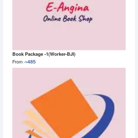
Book Package -1(Worker-BJI)
-
৳
485
From