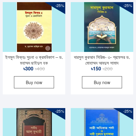
-25%
-25%
ইলমুল ফিক্‌হঃ সুচনা ও ক্রমবিকাশ – ড.
দারসুল কুরআন সিরিজ- ৩- প্রফেসর ড.
মুহাম্মদ ছাইদুল হক
মোহাম্মদ আবদুস সামাদ
Original
Current
Original
Current
৳
300
৳
400
৳
150
৳
200
price
price
price
price
Buy now
Buy now
was:
is:
was:
is:
৳400.
৳300.
৳200.
৳150.
-25%
-25%