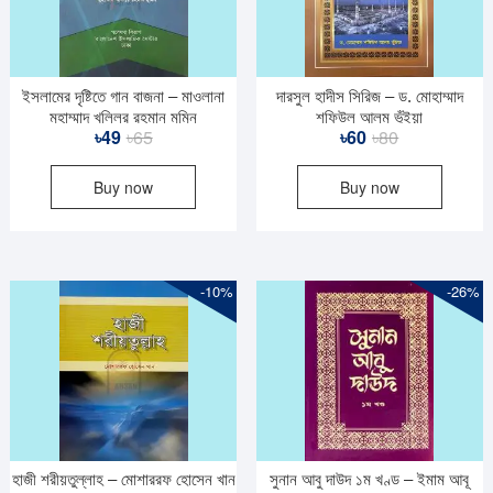
ইসলামের দৃষ্টিতে গান বাজনা – মাওলানা
দারসুল হাদীস সিরিজ – ড. মোহাম্মাদ
মুহাম্মাদ খলিলুর রহমান মুমিন
শফিউল আলম ভুঁইয়া
Original
Current
Original
Current
৳
49
৳
65
৳
60
৳
80
price
price
price
price
Buy now
Buy now
was:
is:
was:
is:
৳65.
৳49.
৳80.
৳60.
-10%
-26%
হাজী শরীয়তুল্লাহ – মোশাররফ হোসেন খান
সুনান আবু দাউদ ১ম খণ্ড – ইমাম আবূ