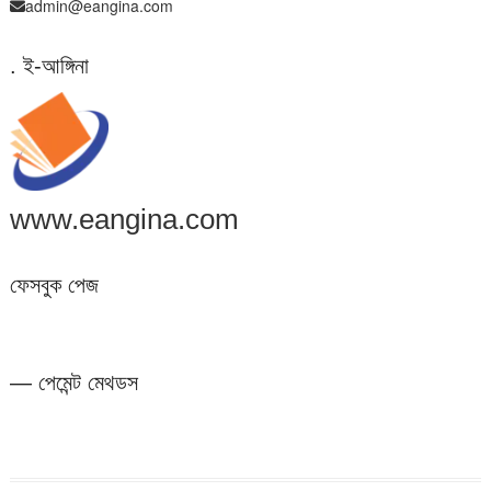
admin@eangina.com
. ই-আঙ্গিনা
www.eangina.com
ফেসবুক পেজ
— পেমেন্ট মেথডস