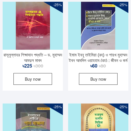
-25%
-25%
রাসূলুল্লাহর শিক্ষাদান পদ্ধতি – ড. মুহাম্মদ
ইমাম ইবনু তাইমিয়া (রহ) ও শায়খ মুহাম্মদ
আবদুল মাবুদ
ইবনু আবদিল ওয়াহহাব (রহ) : জীবন ও কর্ম
Original
Current
Original
Current
৳
225
৳
300
৳
60
৳
80
– ড. মুহাম্মদ আবদুস সামাদ
price
price
price
price
Buy now
Buy now
was:
is:
was:
is:
৳300.
৳225.
৳80.
৳60.
-25%
-25%