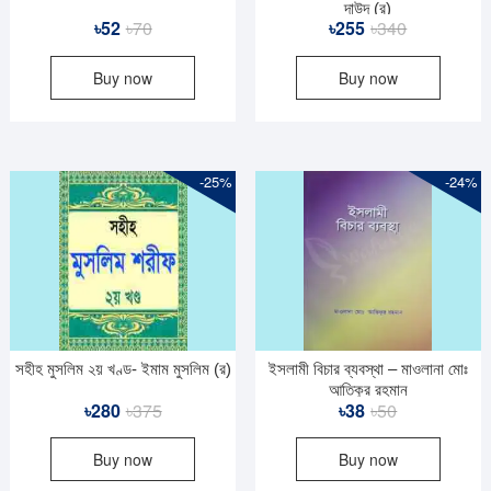
দাউদ (র)
Original
Current
Original
Current
৳
52
৳
70
৳
255
৳
340
price
price
price
price
Buy now
Buy now
was:
is:
was:
is:
৳70.
৳52.
৳340.
৳255.
-25%
-24%
সহীহ মুসলিম ২য় খণ্ড- ইমাম মুসলিম (র)
ইসলামী বিচার ব্যবস্থা – মাওলানা মোঃ
আতিকুর রহমান
Original
Current
Original
Current
৳
280
৳
375
৳
38
৳
50
price
price
price
price
Buy now
Buy now
was:
is:
was:
is:
৳375.
৳280.
৳50.
৳38.