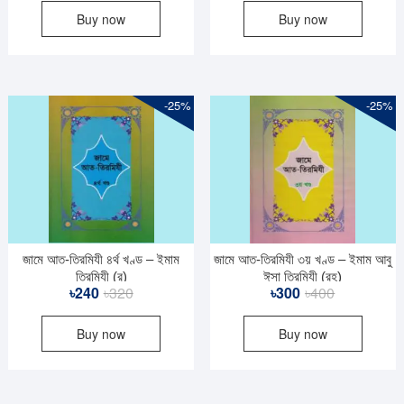
Buy now
Buy now
was:
is:
was:
is:
৳50.
৳38.
৳45.
৳34.
-25%
-25%
জামে আত-তিরমিযী ৪র্থ খণ্ড – ইমাম
জামে আত-তিরমিযী ৩য় খণ্ড – ইমাম আবু
তিরমিযী (র)
ঈসা তিরমিযী (রহ)
Original
Current
Original
Current
৳
240
৳
320
৳
300
৳
400
price
price
price
price
Buy now
Buy now
was:
is:
was:
is:
৳320.
৳240.
৳400.
৳300.