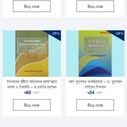
Buy now
Buy now
was:
is:
৳70.
৳53.
-25%
-24%
ইসলামের দৃষ্টিতে মহিলাদের জামা‘আতে
আস সুন্নাহর অপরিহার্যতা – ড. মুহাম্মাদ
নামায ও ইমামতি – ড.যুবাইর মুহাম্মদ
সাইফুল ইসলাম
Original
Current
Original
Current
৳
60
৳
80
৳
34
৳
45
এহসানুল হক
price
price
price
price
Buy now
Buy now
was:
is:
was:
is:
৳80.
৳60.
৳45.
৳34.