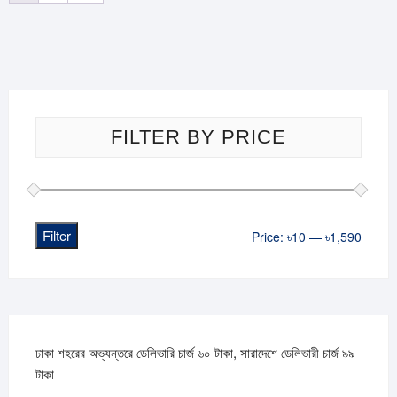
FILTER BY PRICE
Filter
Min
Max
Price:
৳10
—
৳1,590
price
price
ঢাকা শহরের অভ্যন্তরে ডেলিভারি চার্জ ৬০ টাকা, সারাদেশে ডেলিভারী চার্জ ৯৯
টাকা