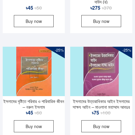
দাউদ (র)
Original
Current
Original
Current
৳
45
৳
50
৳
275
৳
370
price
price
price
price
Buy now
Buy now
was:
is:
was:
is:
৳50.
৳45.
৳370.
৳275.
-25%
-25%
ইসলামের দৃষ্টিতে পরিবার ও পারিবারিক জীবন
ইসলামের উত্তরাধিকার আইন ইসলামের
– নূরুল ইসলাম
সাক্ষ্য আইন – মাওলানা মুহাম্মাদ আবদুর
Original
Current
Original
Current
৳
45
৳
60
৳
75
৳
100
রহমান
price
price
price
price
Buy now
Buy now
was:
is:
was:
is:
৳60.
৳45.
৳100.
৳75.