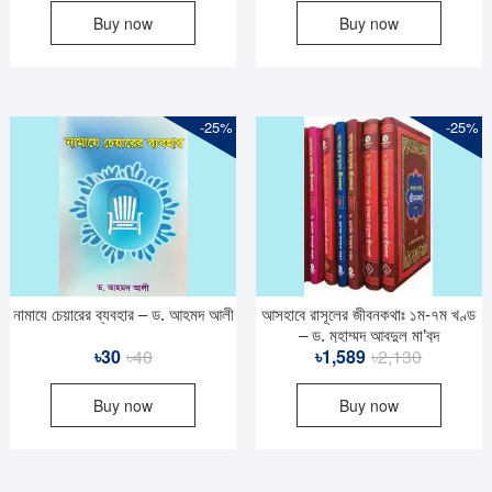
Buy now
Buy now
was:
is:
was:
is:
৳420.
৳310.
৳180.
৳135.
-25%
-25%
নামাযে চেয়ারের ব্যবহার – ড. আহমদ আলী
আসহাবে রাসূলের জীবনকথাঃ ১ম-৭ম খণ্ড
– ড. মুহাম্মদ আবদুল মা’বুদ
Original
Current
Original
Current
৳
30
৳
40
৳
1,589
৳
2,130
price
price
price
price
Buy now
Buy now
was:
is:
was:
is:
৳40.
৳30.
৳2,130.
৳1,589.