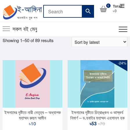
Skip
Top
0
Total
ই-আঙ্গিনা
to
৳0
Men
content
অনলাইন বুক শপ
সকল বই মেনু
Sorted
Showing 1–50 of 89 results
by
latest
-24%
ইসলামের দৃষ্টিতে নারী নেতৃত্ব – অধ্যাপক
ইসলামের দৃষ্টিতে চিত্রাঙ্কন ও ভাস্কর্য
মুহাম্মদ রুহুল আমীন
নিমার্ণ – ড.যুবাইর মুহাম্মদ এহসানুল হক
Original
Current
৳
10
৳
53
৳
70
price
price