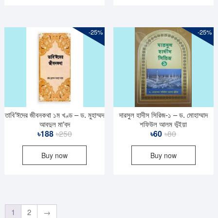
-25%
-25%
তাবি’ঈদের জীবনকথা ১ম খণ্ড – ড. মুহাম্মদ
দারসুল হাদীস সিরিজ-১ – ড. মোহাম্মাদ
আবদুল মা’বুদ
শফিউল আলম ভুঁইয়া
Original
Current
Original
Current
৳
188
৳
250
৳
60
৳
80
price
price
price
price
Buy now
Buy now
was:
is:
was:
is:
৳250.
৳188.
৳80.
৳60.
1
2
→