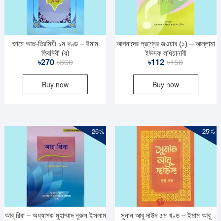
জামে আত-তিরমিযী ১ম খণ্ড – ইমাম
আপনাদের প্রশ্নের জওয়াব (১) – আল্লামা
তিরমিযী (র)
ইউসুফ লুধিয়ানাবী
Original
Current
Original
Current
৳
270
৳
360
৳
112
৳
150
price
price
price
price
Buy now
Buy now
was:
is:
was:
is:
৳360.
৳270.
৳150.
৳112.
-26%
-25%
আর্‌ রিবা – অধ্যাপক মুহাম্মাদ নূরুল ইসলাম
সুনান আবু দাউদ ৫ম খণ্ড – ইমাম আবূ