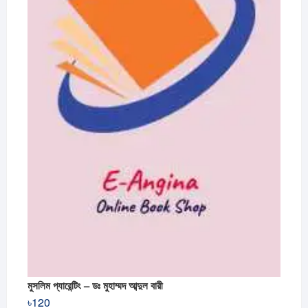
মুসলিম প্যারেন্টিং – ডঃ মুহাম্মদ আব্দুল বারী
৳
120