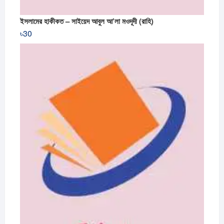
ইসলামের হাকীকত – সাইয়েদ আবুল আ’লা মওদূদী (রাহি)
৳
30