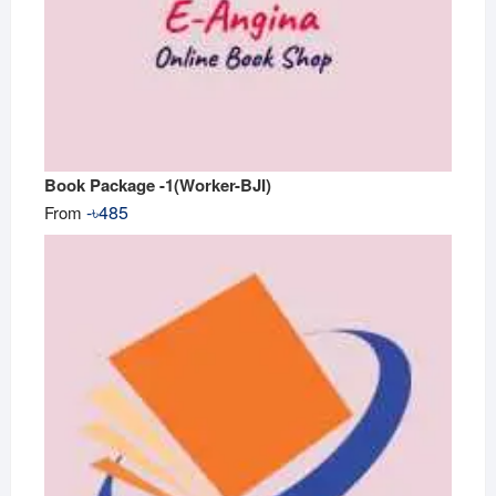
Book Package -1(Worker-BJI)
-
৳
485
From