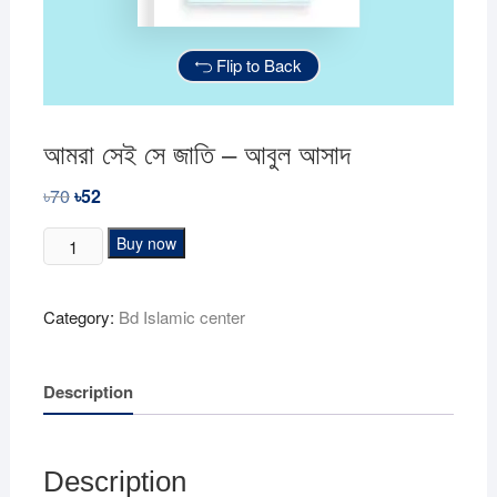
Flip to Back
আমরা সেই সে জাতি – আবুল আসাদ
৳
70
Original
৳
52
Current
price
price
was:
is:
আমরা
Buy now
৳70.
৳52.
সেই
সে
Category:
Bd Islamic center
জাতি
-
আবুল
Description
আসাদ
quantity
Description