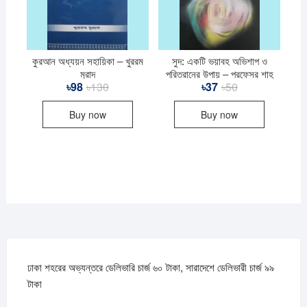
কুরআন অধ্যয়ন সহায়িকা – খুররম
সুদ: একটি ভয়াবহ অভিশাপ ও
মুরাদ
পরিত্রানের উপায় – প্রফেসর শাহ
৳
98
৳
130
Original
Current
৳
37
৳
50
Original
Current
মুহাম্মাদ হাবীবুর রহমান
price
price
price
price
was:
is:
was:
is:
Buy now
Buy now
৳130.
৳98.
৳50.
৳37.
ঢাকা শহরের অভ্যন্তরে ডেলিভারি চার্জ ৬০ টাকা, সারাদেশে ডেলিভারী চার্জ ৯৯
টাকা