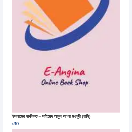
ইসলামের হাকীকত – সাইয়েদ আবুল আ’লা মওদূদী (রাহি)
৳
30