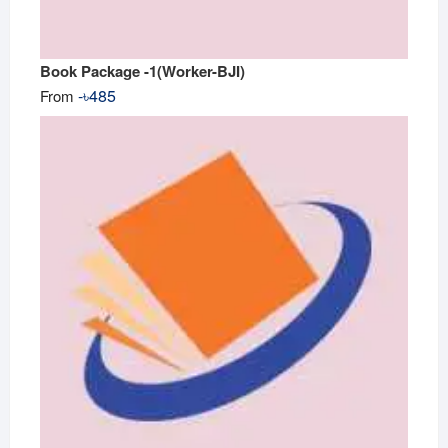
Book Package -1(Worker-BJI)
-
৳
485
From