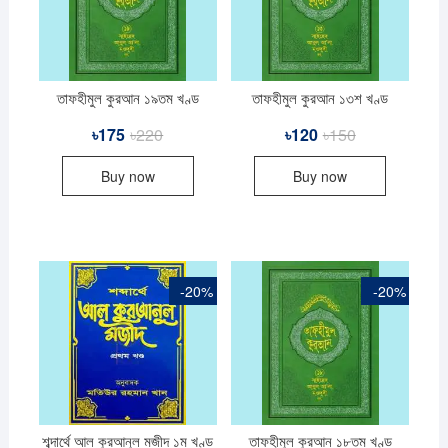
তাফহীমুল কুরআন ১৯তম খণ্ড
তাফহীমুল কুরআন ১৩শ খণ্ড
৳
175
৳
220
Original
Current
৳
120
৳
150
Original
Current
price
price
price
price
was:
is:
was:
is:
Buy now
Buy now
৳220.
৳175.
৳150.
৳120.
-20%
-20%
শব্দার্থে আল কুরআনুল মজীদ ১ম খণ্ড
তাফহীমুল কুরআন ১৮তম খণ্ড