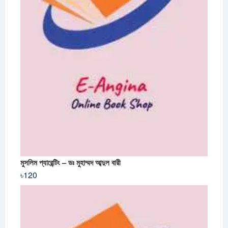
মুসলিম প্যারেন্টিং – ডঃ মুহাম্মদ আব্দুল বারী
৳
120