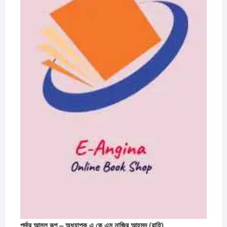
পর্দার আসল রূপ – অধ্যাপক এ কে এম নাজির আহমদ (রাহি)