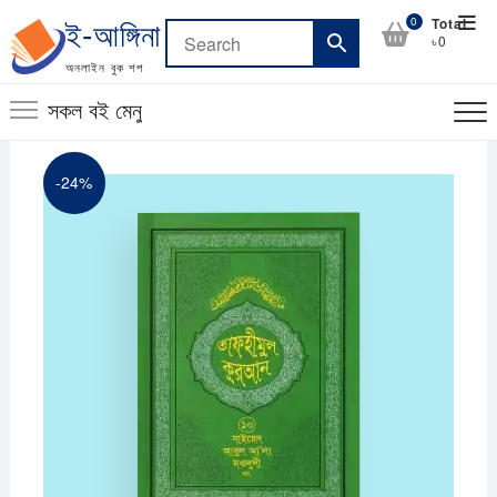
Skip
Top
0
Total
ই-আঙ্গিনা
to
৳0
Men
content
অনলাইন বুক শপ
সকল বই মেনু
-24%