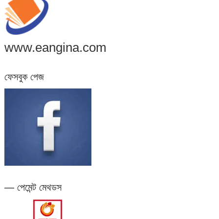
www.eangina.com
ফেসবুক পেজ
— পেমেন্ট মেথডস