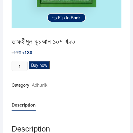
Flip to Back
তাফহীমুল কুরআন ১০ম খণ্ড
৳
170
Original
৳
130
Current
price
price
was:
is:
তাফহীমুল
Buy now
৳170.
৳130.
কুরআন
১০ম
Category:
Adhunik
খণ্ড
quantity
Description
Description