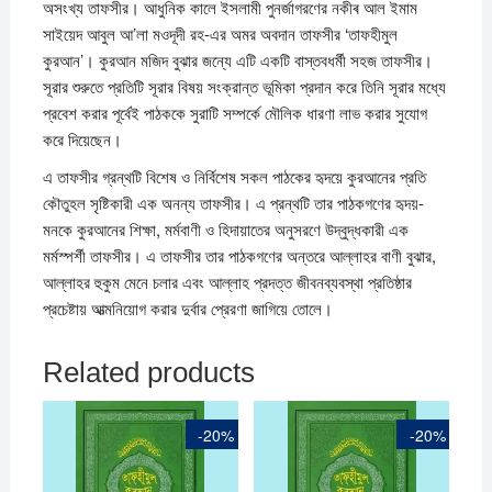
অসংখ্য তাফসীর। আধুনিক কালে ইসলামী পুনর্জাগরণের নকীৰ আল ইমাম
সাইয়েদ আবুল আ’লা মওদূদী রহ-এর অমর অবদান তাফসীর ‘তাফহীমুল
কুরআন’। কুরআন মজিদ বুঝার জন্যে এটি একটি বাস্তবধর্মী সহজ তাফসীর।
সূরার শুরুতে প্রতিটি সূরার বিষয় সংক্রান্ত ভূমিকা প্রদান করে তিনি সূরার মধ্যে
প্রবেশ করার পূর্বেই পাঠককে সুরাটি সম্পর্কে মৌলিক ধারণা লাভ করার সুযােগ
করে দিয়েছেন।
এ তাফসীর গ্রন্থটি বিশেষ ও নির্বিশেষ সকল পাঠকের হৃদয়ে কুরআনের প্রতি
কৌতুহল সৃষ্টিকারী এক অনন্য তাফসীর। এ প্রন্থটি তার পাঠকগণের হৃদয়-
মনকে কুরআনের শিক্ষা, মর্মবাণী ও হিদায়াতের অনুসরণে উদ্বুদ্ধকারী এক
মর্মস্পর্শী তাফসীর। এ তাফসীর তার পাঠকগণের অন্তরে আল্লাহর বাণী বুঝার,
আল্লাহর হুকুম মেনে চলার এবং আল্লাহ প্রদত্ত জীবনব্যবস্থা প্রতিষ্ঠার
প্রচেষ্টায় আত্মনিয়ােগ করার দুর্বার প্রেরণা জাগিয়ে তােলে।
Related products
-20%
-20%