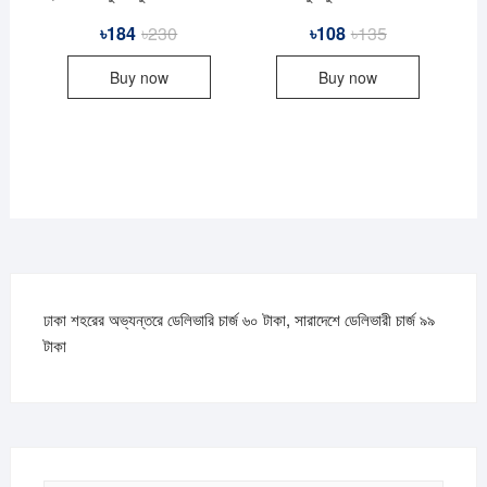
৳
184
৳
230
Original
Current
৳
108
৳
135
Original
Current
price
price
price
price
was:
is:
was:
is:
Buy now
Buy now
৳230.
৳184.
৳135.
৳108.
ঢাকা শহরের অভ্যন্তরে ডেলিভারি চার্জ ৬০ টাকা, সারাদেশে ডেলিভারী চার্জ ৯৯
টাকা