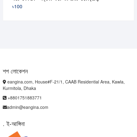
৳
100
শপ লোকেশন
eangina.com, House#F-21/1, CAAB Residential Area, Kawla,
Kurmitola, Dhaka
+8801751883771
admin@eangina.com
. ই-আঙ্গিনা