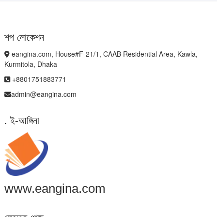
শপ লোকেশন
eangina.com, House#F-21/1, CAAB Residential Area, Kawla,
Kurmitola, Dhaka
+8801751883771
admin@eangina.com
. ই-আঙ্গিনা
www.eangina.com