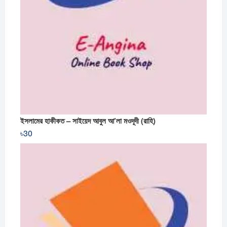
ইসলামের হাকীকত – সাইয়েদ আবুল আ’লা মওদূদী (রাহি)
৳
30