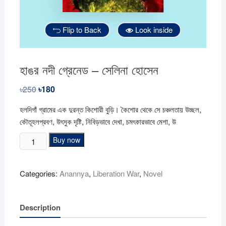
Flip to Back
Look inside
হাঙর নদী গ্রেনেড – সেলিনা হোসেন
৳
250
Original
৳
180
Current
price
price
was:
is:
হলদিগাঁ গ্রামের এক দুরন্ত কিশোরী বুড়ি। কৈশোর থেকে সে চঞ্চলতায় উচ্ছল,
৳250.
৳180.
কৌতূহলপ্রবণ, উৎসুক দৃষ্টি, নিবিড়ভাবে দেখা, চমৎকারভাবে মেশা, উ
হাঙর
Buy now
নদী
গ্রেনেড
Categories:
Anannya
,
Liberation War
,
Novel
-
সেলিনা
হোসেন
Description
quantity