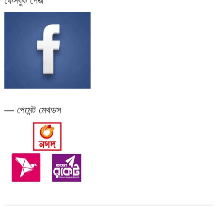
ফেসবুক পেজ
— পেমেন্ট মেথডস