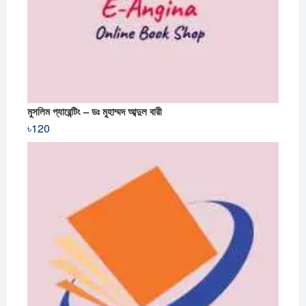
মুসলিম প্যারেন্টিং – ডঃ মুহাম্মদ আব্দুল বারী
৳
120