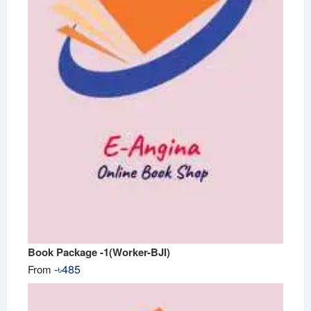
Book Package -1(Worker-BJI)
-
৳
485
From