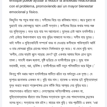
enfoque puede ayudar a reducir la ansiedad relacionada
con el problema, promoviendo así un mayor bienestar
emocional y físico.
কিছুদিন পর গফুর মারা যায়। সলীমের বিয়ে হয় রামিজার সাথে। বছর ঘুরতে না
ঘুরতেই তার কোলজুড়ে আসে একটি সন্তান। কলীমের বিয়ের কথার সময় শুরু
হয় মুক্তিযুদ্ধ। বন্ধ হয়ে যায় সব আলোচনা। যুদ্ধের ঢেউ আসে হলদিগাঁয়ে।
সেই ঢেউয়ে উথালপাথাল হয়ে যায় বুড়ির সাজানো সংসার। সলীম যায় যুদ্ধে।
ভাই সলীম ও মুক্তিবাহিনী সম্পর্কে খবর না দেওয়ায় কলীমকে পাকিস্তানি আর্মি
ও তার দোসররা বুড়ির চোখের সামনে নির্মমভাবে খুন করে। যা দেখে বুড়ি বলে:
‘কলীম, তোর ঘাড়টা ঝুলে পড়েছে কেন? তুই একবার আমার দিকে চোখ তুলে
তাকা। সাহসী বারুদ জ্বালা, দৃষ্টি ছড়িয়ে দে হলদীগাঁয়ের বুকে। মুছে যাক
মহামারী, বন্যা, খরা, দুর্ভিক্ষ। হলদীগাঁয়ের মাটি নতুন পলিমাটিতে ভরে উঠুক।’
কিন্তু পলি ভরার আগে হলদিগাঁয়ের মাটিতে রচিত হয় মর্মন্তুদ এক দৃশ্য। যে
দৃশ্যের রচনাকার একজন মা। বুড়ি যার নাম। হাফেজ ও কাদের দুই মুক্তিযোদ্ধা
যুদ্ধ করতে করতে শত্রুপক্ষের চোখ ফাঁকি দিয়ে আশ্রয় নেয় বুড়ির ঘরে।
পাকসেনারাও বাড়িতে আসে। দেশপ্রেমের অগ্নিপরীক্ষায় একজন মা,
মুক্তিযোদ্ধাদের বাঁচাতে তার নিজের সন্তানকে তুলে দেয় পাকসেনাদের বন্দুকের
নলের মুখে। সন্তানের নাম রইস। মায়ের নাম বুড়ি। যার প্রতীতি এ রকম: ‘ওরা