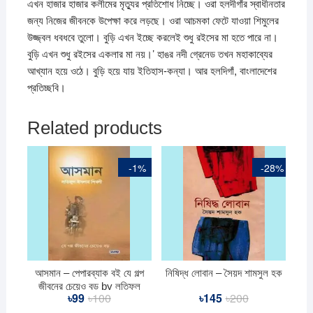
এখন হাজার হাজার কলীমের মৃত্যুর প্রতিশোধ নিচ্ছে। ওরা হলদীগাঁর স্বাধীনতার
জন্য নিজের জীবনকে উপেক্ষা করে লড়ছে। ওরা আচমকা ফেটে যাওয়া শিমুলের
উজ্জ্বল ধবধবে তুলো। বুড়ি এখন ইচ্ছে করলেই শুধু রইসের মা হতে পারে না।
বুড়ি এখন শুধু রইসের একলার মা নয়।’ হাঙর নদী গ্রেনেড তখন মহাকাব্যের
আখ্যান হয়ে ওঠে। বুড়ি হয়ে যায় ইতিহাস-কন্যা। আর হলদিগাঁ, বাংলাদেশের
প্রতিচ্ছবি।
Related products
-1%
-28%
আসমান – পেপারব্যাক বই যে গল্প
নিষিদ্ধ লোবান – সৈয়দ শামসুল হক
জীবনের চেয়েও বড় by লতিফুল
৳
99
৳
100
Original
Current
৳
145
৳
200
Original
Current
ইসলাম শিবলী
price
price
price
price