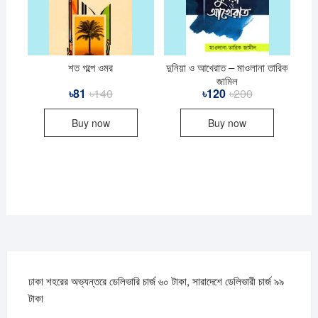
শত গল্পে ওমর
দুনিয়া ও আখেরাত – মাওলানা তারিক
জামিল
৳
81
৳
140
Original
Current
৳
120
৳
200
Original
Current
price
price
price
price
was:
is:
was:
is:
Buy now
Buy now
৳140.
৳81.
৳200.
৳120.
ঢাকা শহরের অভ্যন্তরে ডেলিভারি চার্জ ৬০ টাকা, সারাদেশে ডেলিভারী চার্জ ৯৯
টাকা