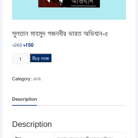
সুলতান মাহমুদ গজনবীর ভারত অভিযান-৫
৳
260
Original
৳
150
Current
price
price
was:
is:
সুলতান
Buy now
৳260.
৳150.
মাহমুদ
গজনবীর
Category:
akik
ভারত
অভিযান-৫
quantity
Description
Description