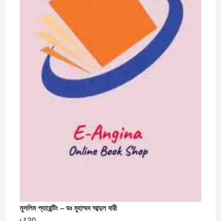
মুসলিম প্যারেন্টিং – ডঃ মুহাম্মদ আব্দুল বারী
৳
120