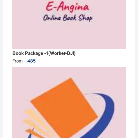
Book Package -1(Worker-BJI)
-
৳
485
From