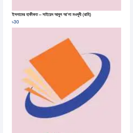
ইসলামের হাকীকত – সাইয়েদ আবুল আ’লা মওদূদী (রাহি)
৳
30