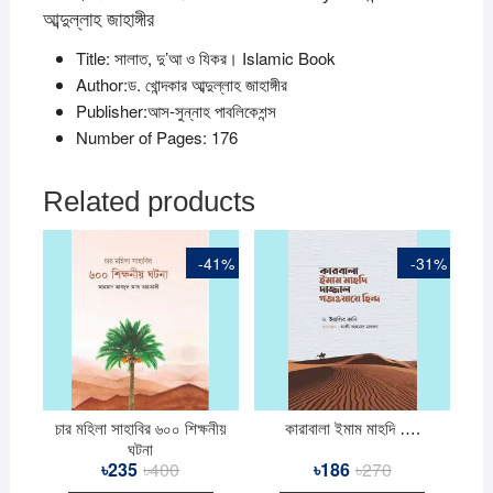
আব্দুল্লাহ জাহাঙ্গীর
Title: সালাত, দু’আ ও যিকর। Islamic Book
Author:ড. খোন্দকার আব্দুল্লাহ জাহাঙ্গীর
Publisher:আস-সুন্নাহ পাবলিকেশন্স
Number of Pages: 176
Related products
-41%
-31%
চার মহিলা সাহাবির ৬০০ শিক্ষনীয়
কারাবালা ইমাম মাহদি ….
ঘটনা
৳
235
৳
400
Original
Current
৳
186
৳
270
Original
Current
price
price
price
price