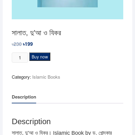
সালাত, দু’আ ও যিকর
৳
230
Original
৳
199
Current
price
price
was:
is:
সালাত,
Buy now
৳230.
৳199.
দু’আ
ও
Category:
Islamic Books
যিকর
quantity
Description
Description
সালাত, দু’আ ও যিকর। Islamic Book by ড. খোন্দকার