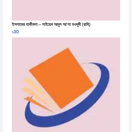
ইসলামের হাকীকত – সাইয়েদ আবুল আ’লা মওদূদী (রাহি)
৳
30