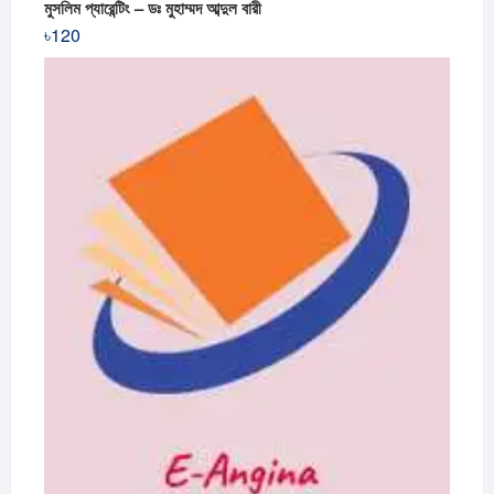
মুসলিম প্যারেন্টিং – ডঃ মুহাম্মদ আব্দুল বারী
৳
120