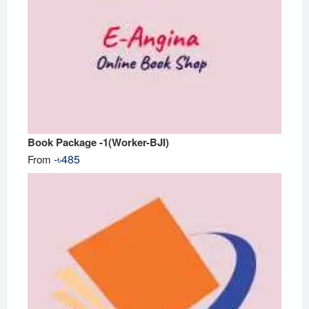
Book Package -1(Worker-BJI)
-
৳
485
From