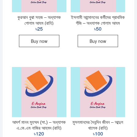
কুরআন বুঝা সহজ – অধ্যাপক
ইসলামী আন্দোলনের কর্মীদের প্রাথমিক
গোলাম আযম (রাহি)
পুঁজি – অধ্যাপক গোলাম আযম
৳
25
৳
50
(রাহি.)
Buy now
Buy now
আদর্শ মানব মুহম্মদ (সা.) – অধ্যাপক
মুসলমানদের দৈনন্দিন জীবন – আব্দুল
এ.কে.এম নাজির আহমদ (রাহি)
খালেক (রাহি)
৳
120
৳
100