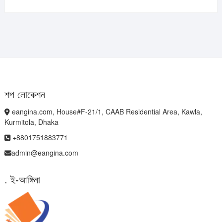
শপ লোকেশন
eangina.com, House#F-21/1, CAAB Residential Area, Kawla,
Kurmitola, Dhaka
+8801751883771
admin@eangina.com
. ই-আঙ্গিনা