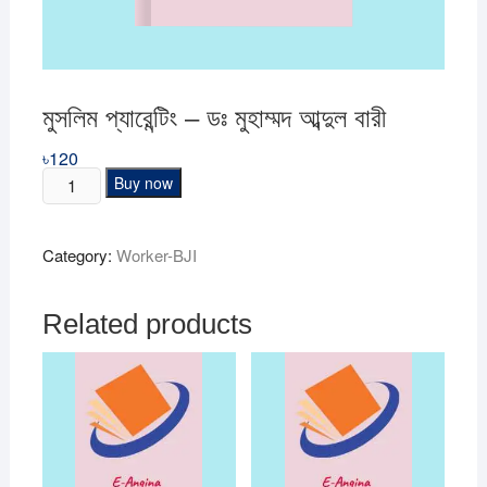
মুসলিম প্যারেন্টিং – ডঃ মুহাম্মদ আব্দুল বারী
৳
120
মুসলিম
Buy now
প্যারেন্টিং
–
Category:
Worker-BJI
ডঃ
মুহাম্মদ
আব্দুল
Related products
বারী
quantity