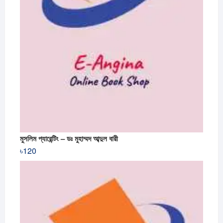
মুসলিম প্যারেন্টিং – ডঃ মুহাম্মদ আব্দুল বারী
৳
120