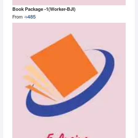
Book Package -1(Worker-BJI)
-
৳
485
From