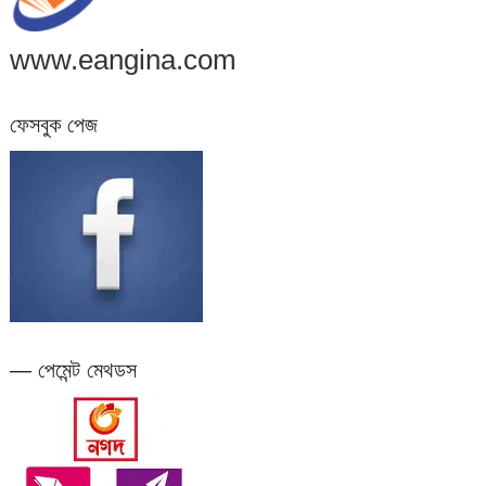
www.eangina.com
ফেসবুক পেজ
— পেমেন্ট মেথডস