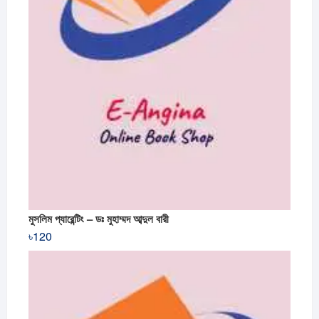
মুসলিম প্যারেন্টিং – ডঃ মুহাম্মদ আব্দুল বারী
৳
120