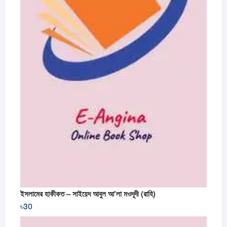
ইসলামের হাকীকত – সাইয়েদ আবুল আ’লা মওদূদী (রাহি)
৳
30