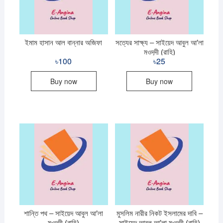
quantity
ইমাম হাসান আল বান্নার অজিফা
সত্যের সাক্ষ্য – সাইয়েদ আবুল আ’লা
মওদূদী (রাহি)
৳
100
৳
25
Buy now
Buy now
শান্তি পথ – সাইয়েদ আবুল আ’লা
মুসলিম নারীর নিকট ইসলামের দাবি –
মওদূদী (রাহি)
সাইয়েদ আবুল আ’লা মওদূদী (রাহি)