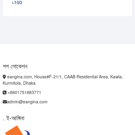
৳
100
শপ লোকেশন
eangina.com, House#F-21/1, CAAB Residential Area, Kawla,
Kurmitola, Dhaka
+8801751883771
admin@eangina.com
. ই-আঙ্গিনা