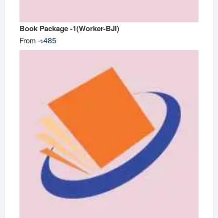
Book Package -1(Worker-BJI)
-
৳
485
From