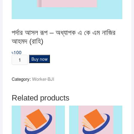
পর্দার আসল রূপ – অধ্যাপক এ কে এম নাজির
আহমদ (রাহি)
৳
100
পর্দার
Buy now
আসল
রূপ
Category:
Worker-BJI
–
অধ্যাপক
এ
Related products
কে
এম
নাজির
আহমদ
(রাহি)