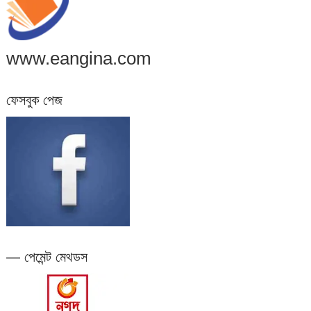
www.eangina.com
ফেসবুক পেজ
— পেমেন্ট মেথডস