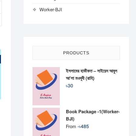
Worker-BJI
PRODUCTS
ইসলামের হাকীকত – সাইয়েদ আবুল
আ’লা মওদূদী (রাহি)
৳
30
Book Package -1(Worker-
BJI)
-
৳
485
From