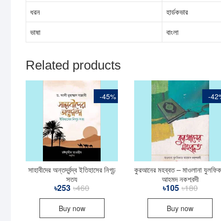
ধরন
হার্ডকভার
ভাষা
বাংলা
Related products
-45%
-42
সাহাবীদের অন্তর্দ্বন্দ্ব ইতিহাসের নিগূঢ়
কুরআনের মহব্বত – মাওলানা যুলফিক
সত্য
আহমদ নকশবন্দী
৳
253
৳
460
Original
Current
৳
105
৳
180
Origina
Curren
price
price
price
price
was:
is:
was:
is:
Buy now
Buy now
৳460.
৳253.
৳180.
৳105.