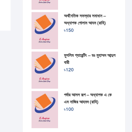
অর্থনৈতিক সমস্যার সমাধান –
অধ্যাপক গোলাম আযম (রাহি)
৳
150
মুসলিম প্যারেন্টিং – ডঃ মুহাম্মদ আব্দুল
বারী
৳
120
পর্দার আসল রূপ – অধ্যাপক এ কে
এম নাজির আহমদ (রাহি)
৳
100