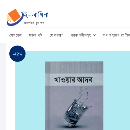
Skip
to
ই-আঙ্গিনা
content
অনলাইন বুক শপ
হোমপেজ
সকল বই
যোগাযোগ
প্রকাশনীসমূহ
সব বইয়ের তালিক
-42%