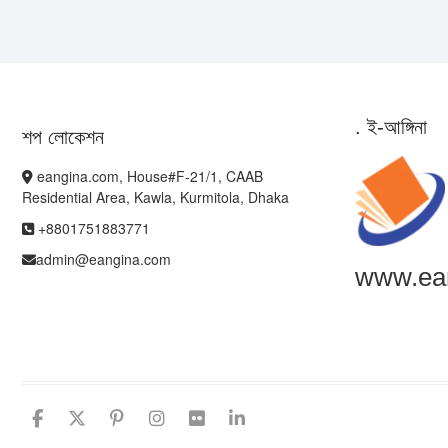
. ই-আঙ্গিনা
শপ লোকেশন
eangina.com, House#F-21/1, CAAB
Residential Area, Kawla, Kurmitola, Dhaka
+8801751883771
admin@eangina.com
www.ea
facebook
twitter
pinterest
instagram
flickr
linkedin