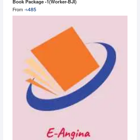
Book Package -1(Worker-BJI)
-
৳
485
From