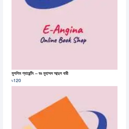
মুসলিম প্যারেন্টিং – ডঃ মুহাম্মদ আব্দুল বারী
৳
120