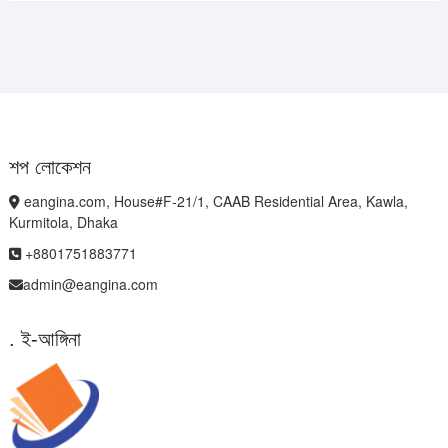
শপ লোকেশন
eangina.com, House#F-21/1, CAAB Residential Area, Kawla,
Kurmitola, Dhaka
+8801751883771
admin@eangina.com
. ই-আঙ্গিনা