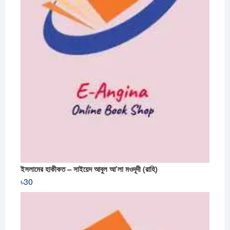
ইসলামের হাকীকত – সাইয়েদ আবুল আ’লা মওদূদী (রাহি)
৳
30