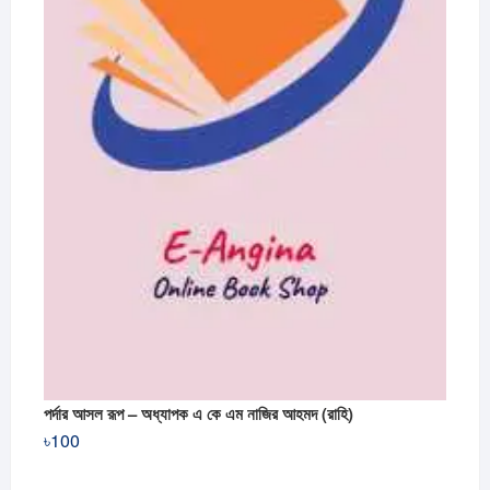
পর্দার আসল রূপ – অধ্যাপক এ কে এম নাজির আহমদ (রাহি)
৳
100