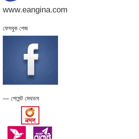
www.eangina.com
ফেসবুক পেজ
— পেমেন্ট মেথডস