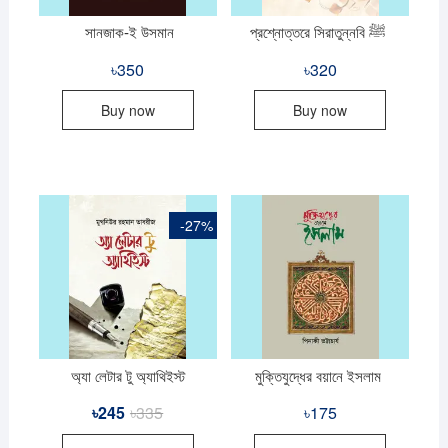
সানজাক-ই উসমান
প্রশ্নোত্তরে সিরাতুন্নবি ﷺ
৳
350
৳
320
Buy now
Buy now
-27%
অ্যা লেটার টু অ্যাথিইস্ট
মুক্তিযুদ্ধের বয়ানে ইসলাম
৳
245
৳
335
Original
Current
৳
175
price
price
was:
is: