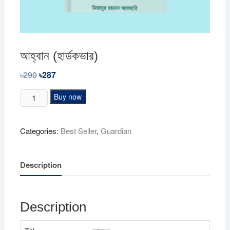
আহ্বান (হার্ডকভার)
৳
290
Original
৳
287
Current
price
price
was:
is:
আহ্বান
Buy now
৳290.
৳287.
(হার্ডকভার)
quantity
Categories:
Best Seller
,
Guardian
Description
Description