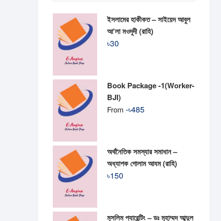
ইসলামের হাকীকত – সাইয়েদ আবুল
আ’লা মওদূদী (রাহি)
৳
30
Book Package -1(Worker-
BJI)
-
৳
485
From
অর্থনৈতিক সমস্যার সমাধান –
অধ্যাপক গোলাম আযম (রাহি)
৳
150
মুসলিম প্যারেন্টিং – ডঃ মুহাম্মদ আব্দুল