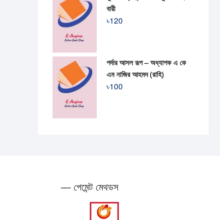
বারী
৳
120
পর্দার আসল রূপ – অধ্যাপক এ কে
এম নাজির আহমদ (রাহি)
৳
100
— পেমেন্ট মেথডস