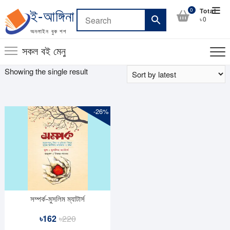
Skip
Top
0
Total
ই-আঙ্গিনা
to
৳0
Men
content
অনলাইন বুক শপ
সকল বই মেনু
Showing the single result
-26%
সম্পর্ক-মুসলিম ম্যাটার্স
Original
Current
৳
162
৳
220
price
price