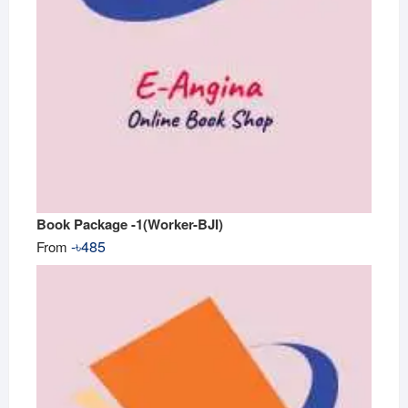
Book Package -1(Worker-BJI)
-
৳
485
From