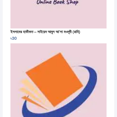
ইসলামের হাকীকত – সাইয়েদ আবুল আ’লা মওদূদী (রাহি)
৳
30