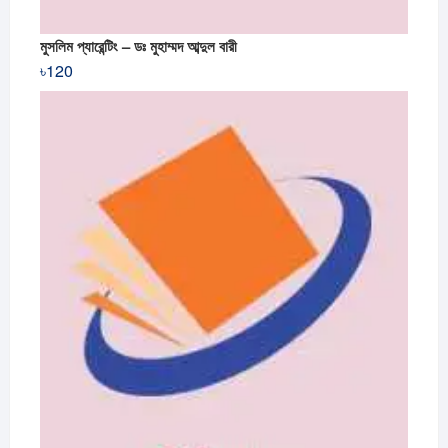
মুসলিম প্যারেন্টিং – ডঃ মুহাম্মদ আব্দুল বারী
৳
120