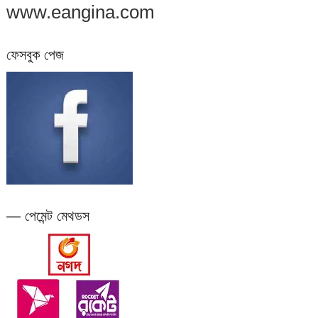
www.eangina.com
ফেসবুক পেজ
— পেমেন্ট মেথডস