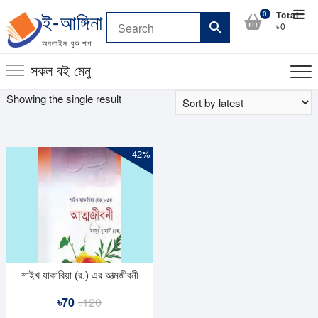
Skip
Top
0
Total
ই-আঙ্গিনা
to
৳0
Men
content
অনলাইন বুক শপ
সকল বই মেনু
Showing the single result
-42%
শাইখ যাকারিয়া (র.) এর আত্মজীবনী
Original
Current
৳
70
৳
120
price
price