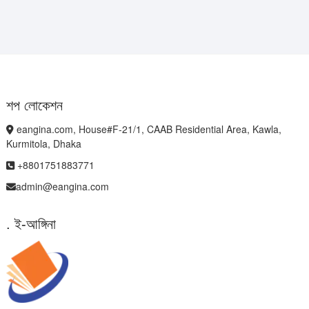
শপ লোকেশন
eangina.com, House#F-21/1, CAAB Residential Area, Kawla,
Kurmitola, Dhaka
+8801751883771
admin@eangina.com
. ই-আঙ্গিনা