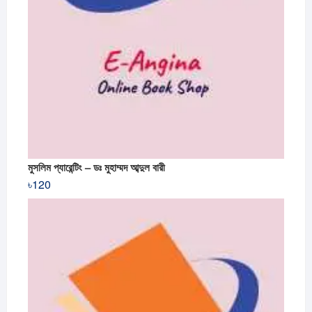
মুসলিম প্যারেন্টিং – ডঃ মুহাম্মদ আব্দুল বারী
৳
120