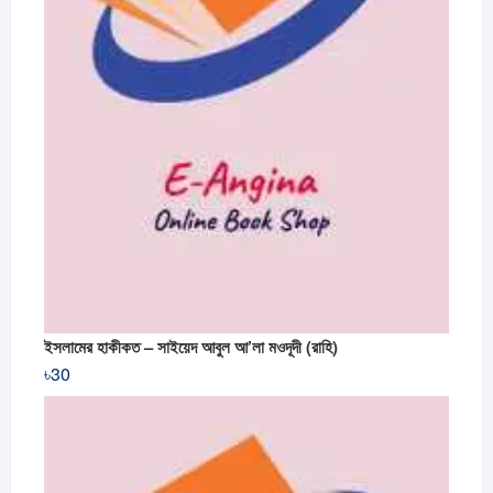
ইসলামের হাকীকত – সাইয়েদ আবুল আ’লা মওদূদী (রাহি)
৳
30