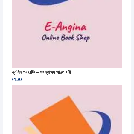
মুসলিম প্যারেন্টিং – ডঃ মুহাম্মদ আব্দুল বারী
৳
120