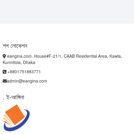
শপ লোকেশন
eangina.com, House#F-21/1, CAAB Residential Area, Kawla,
Kurmitola, Dhaka
+8801751883771
admin@eangina.com
. ই-আঙ্গিনা