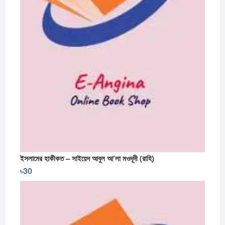
ইসলামের হাকীকত – সাইয়েদ আবুল আ’লা মওদূদী (রাহি)
৳
30