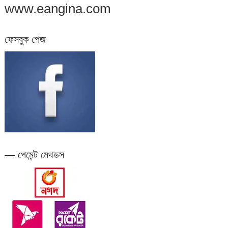
www.eangina.com
ফেসবুক পেজ
— পেমেন্ট মেথডস