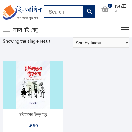
Skip
Top
0
Total
ই-আঙ্গিনা
to
৳0
Men
content
অনলাইন বুক শপ
সকল বই মেনু
Showing the single result
ইতিহাসের ছিন্নপত্র
৳
550