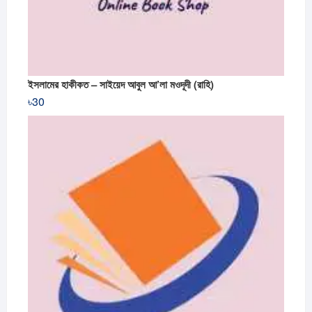
ইসলামের হাকীকত – সাইয়েদ আবুল আ’লা মওদূদী (রাহি)
৳
30