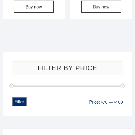
Buy now
Buy now
was:
is:
was:
is:
৳120.
৳70.
৳130.
৳97.
FILTER BY PRICE
Filter
Min
Max
Price:
৳70
—
৳100
price
price