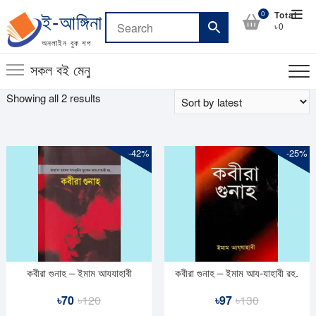
Skip
Top
0
Total
ই-আঙ্গিনা
to
৳0
Men
content
অনলাইন বুক শপ
সকল বই মেনু
Sorted
Showing all 2 results
by
latest
-42%
-25%
কবীরা গুনাহ – ইমাম আযযাহাবী
কবীরা গুনাহ – ইমাম আয-যাহাবী রহ.
Original
Current
Original
Current
৳
70
৳
120
৳
97
৳
130
price
price
price
price