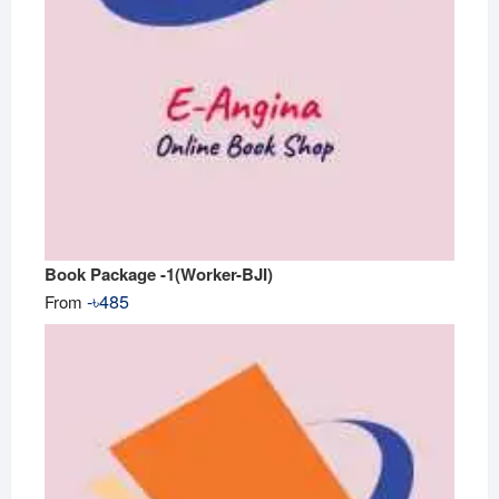
Book Package -1(Worker-BJI)
-
৳
485
From