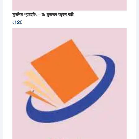
মুসলিম প্যারেন্টিং – ডঃ মুহাম্মদ আব্দুল বারী
৳
120