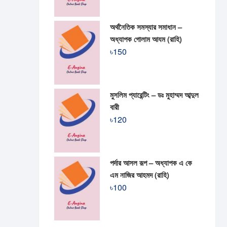
অর্থনৈতিক সমস্যার সমাধান –
অধ্যাপক গোলাম আযম (রাহি)
৳
150
মুসলিম প্যারেন্টিং – ডঃ মুহাম্মদ আব্দুল
বারী
৳
120
পর্দার আসল রূপ – অধ্যাপক এ কে
এম নাজির আহমদ (রাহি)
৳
100