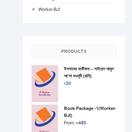
Worker-BJI
PRODUCTS
ইসলামের হাকীকত – সাইয়েদ আবুল
আ’লা মওদূদী (রাহি)
৳
30
Book Package -1(Worker-
BJI)
-
৳
485
From