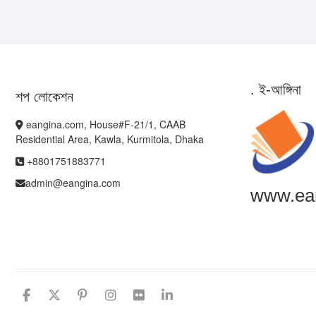
. ই-আঙ্গিনা
শপ লোকেশন
eangina.com, House#F-21/1, CAAB
Residential Area, Kawla, Kurmitola, Dhaka
+8801751883771
admin@eangina.com
www.ea
facebook
twitter
pinterest
instagram
flickr
linkedin