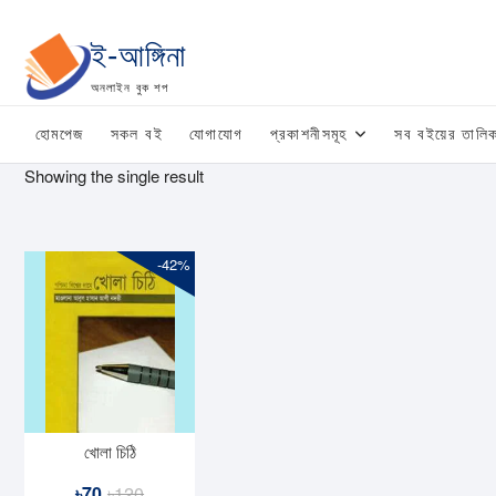
Skip
to
ই-আঙ্গিনা
content
অনলাইন বুক শপ
হোমপেজ
সকল বই
যোগাযোগ
প্রকাশনীসমূহ
সব বইয়ের তালিক
Showing the single result
-42%
খোলা চিঠি
Original
Current
৳
70
৳
120