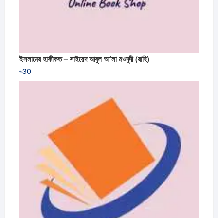
ইসলামের হাকীকত – সাইয়েদ আবুল আ’লা মওদূদী (রাহি)
৳
30