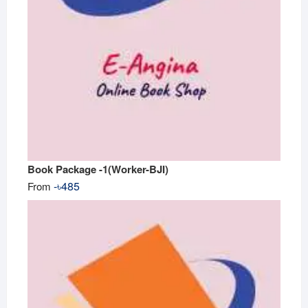
Book Package -1(Worker-BJI)
-
৳
485
From