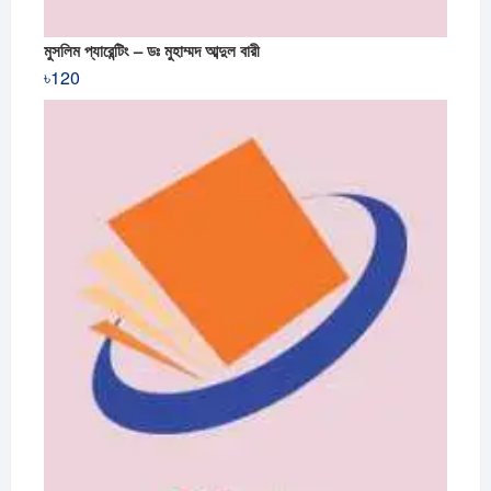
মুসলিম প্যারেন্টিং – ডঃ মুহাম্মদ আব্দুল বারী
৳
120