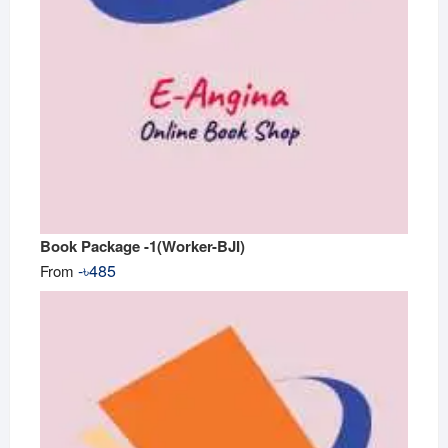
Book Package -1(Worker-BJI)
-
৳
485
From