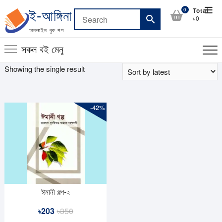
Skip
Top
0
Total
ই-আঙ্গিনা
to
৳0
Men
content
অনলাইন বুক শপ
সকল বই মেনু
Showing the single result
-42%
ঈমানী গল্প-২
Original
Current
৳
203
৳
350
price
price