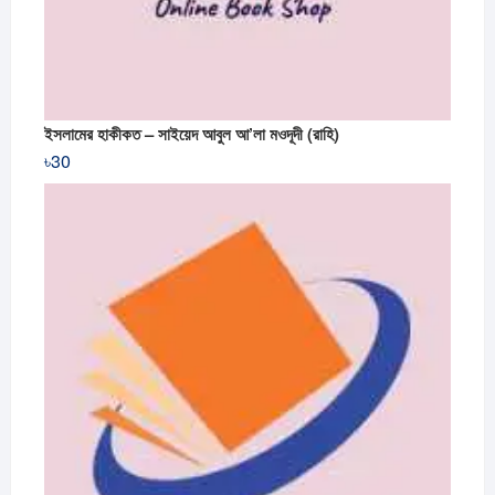
ইসলামের হাকীকত – সাইয়েদ আবুল আ’লা মওদূদী (রাহি)
৳
30