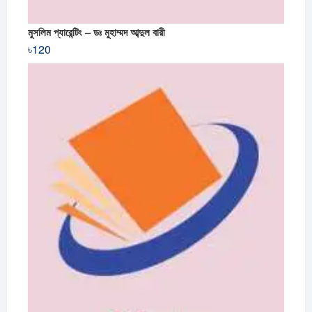
মুসলিম প্যারেন্টিং – ডঃ মুহাম্মদ আব্দুল বারী
৳
120