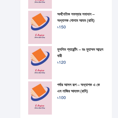
অর্থনৈতিক সমস্যার সমাধান –
অধ্যাপক গোলাম আযম (রাহি)
৳
150
মুসলিম প্যারেন্টিং – ডঃ মুহাম্মদ আব্দুল
বারী
৳
120
পর্দার আসল রূপ – অধ্যাপক এ কে
এম নাজির আহমদ (রাহি)
৳
100