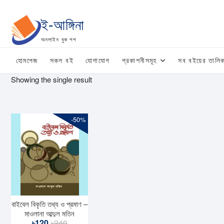
Skip
to
ই-আঙ্গিনা
content
অনলাইন বুক শপ
হোমপেজ
সকল বই
যোগাযোগ
প্রকাশনীসমূহ
সব বইয়ের তালিক
Showing the single result
-50%
বাইবেল বিকৃতি তথ্য ও প্রমাণ –
মাওলানা আব্দুল মতিন
Original
Current
৳
120
৳
240