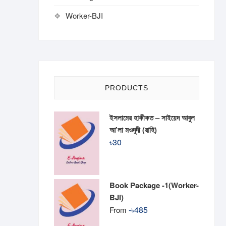
Worker-BJI
PRODUCTS
ইসলামের হাকীকত – সাইয়েদ আবুল
আ’লা মওদূদী (রাহি)
৳
30
Book Package -1(Worker-
BJI)
-
৳
485
From