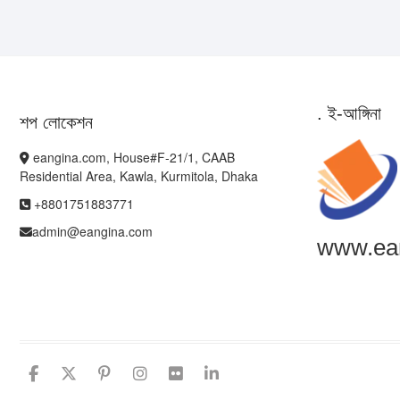
. ই-আঙ্গিনা
শপ লোকেশন
eangina.com, House#F-21/1, CAAB
Residential Area, Kawla, Kurmitola, Dhaka
+8801751883771
admin@eangina.com
www.ea
facebook
twitter
pinterest
instagram
flickr
linkedin