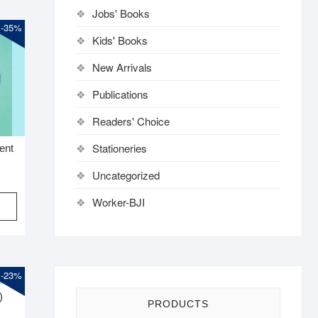
Jobs' Books
-35%
Kids' Books
New Arrivals
Publications
Readers' Choice
Stationeries
ent
riginal
urrent
Uncategorized
rice
rice
Worker-BJI
was:
s:
370.
240.
-23%
)
PRODUCTS