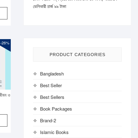
rice
rice
ডেলিভারী চার্জ ৯৯ টাকা
was:
s:
250.
162.
-26%
PRODUCT CATEGORIES
Bangladesh
Best Seller
 জীবন ও
Best Sellers
riginal
urrent
Book Packages
rice
rice
Brand-2
was:
s:
880.
650.
Islamic Books