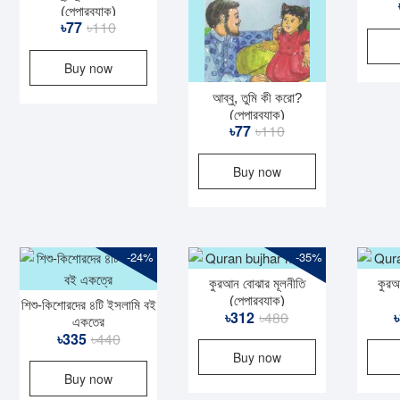
(পেপারব্যাক)
Original
Current
৳
77
৳
110
price
price
Buy now
was:
is:
৳110.
৳77.
আব্বু, তুমি কী করো?
(পেপারব্যাক)
Original
Current
৳
77
৳
110
price
price
Buy now
was:
is:
৳110.
৳77.
-24%
-35%
কুরআন বোঝার মূলনীতি
কুরআ
(পেপারব্যাক)
শিশু-কিশোরদের ৪টি ইসলামি বই
Original
Current
৳
312
৳
480
৳
একত্রে
Original
Current
price
price
৳
335
৳
440
Buy now
price
price
was:
is:
Buy now
was:
is:
৳480.
৳312.