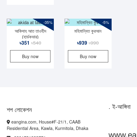
৳440.
৳335.
-35%
-5%
আকিদাহ আত তাওহীদ
মহিমান্বিত কুরআন
(হার্ডকভার)
Original
Current
Original
Current
৳
351
৳
540
৳
939
৳
990
price
price
price
price
Buy now
Buy now
was:
is:
was:
is:
৳540.
৳351.
৳990.
৳939.
. ই-আঙ্গিনা
শপ লোকেশন
eangina.com, House#F-21/1, CAAB
Residential Area, Kawla, Kurmitola, Dhaka
www.ea