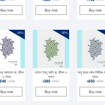
price
price
price
price
p
p
Buy now
Buy now
Buy now
was:
is:
was:
is:
i
৳750.
৳487.
৳345.
৳328.
৳
৳
-30%
-30%
বনু আফফান রা. জীবন
হাসান ইবনু আলি রা. জীবন ও
আবু বাকর আস-সিদ্দীকঃ
ও শাসন
শাসন
শাসন
Original
Current
Original
Current
O
C
546
৳
780
৳
385
৳
550
৳
650
৳
880
price
price
price
price
p
p
Buy now
Buy now
Buy now
was:
is:
was:
is:
i
৳780.
৳546.
৳550.
৳385.
৳
৳