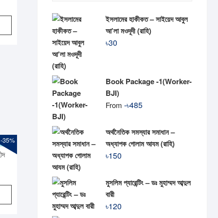
riginal
urrent
rice
rice
ইসলামের হাকীকত – সাইয়েদ আবুল
as:
:
আ’লা মওদূদী (রাহি)
110.
85.
৳
30
Book Package -1(Worker-
BJI)
-
৳
485
From
অর্থনৈতিক সমস্যার সমাধান –
-35%
অধ্যাপক গোলাম আযম (রাহি)
৳
150
ীদ
riginal
urrent
মুসলিম প্যারেন্টিং – ডঃ মুহাম্মদ আব্দুল
rice
rice
বারী
was:
s:
৳
120
450.
293.