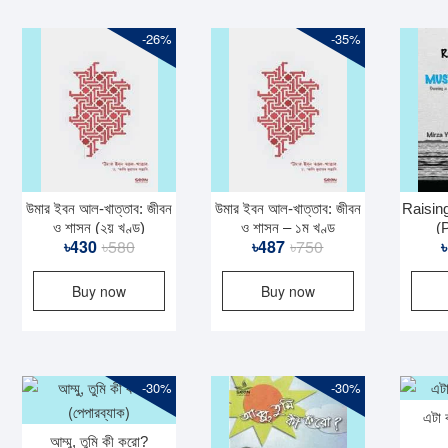
-26%
-35%
উমার ইবন আল-খাত্তাব: জীবন
উমার ইবন আল-খাত্তাব: জীবন
Raisin
ও শাসন (২য় খণ্ড)
ও শাসন – ১ম খণ্ড
(
Original
Current
Original
Current
৳
430
৳
580
৳
487
৳
750
৳
price
price
price
price
Buy now
Buy now
was:
is:
was:
is:
৳580.
৳430.
৳750.
৳487.
-30%
-30%
এটা 
আম্মু, তুমি কী করো?