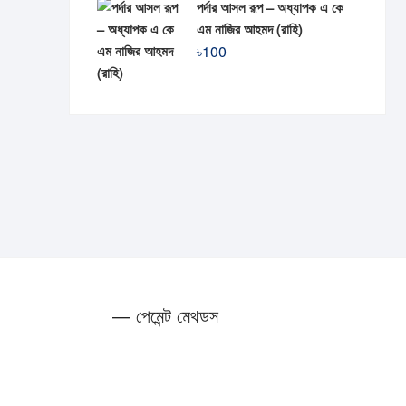
পর্দার আসল রূপ – অধ্যাপক এ কে
এম নাজির আহমদ (রাহি)
৳
100
— পেমেন্ট মেথডস