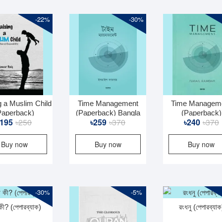
-22%
-30%
g a Muslim Child
Time Management
Time Managem
Paperback)
(Paperback) Bangla
(Paperback)
Original
Current
Original
Current
O
C
195
৳
250
৳
259
৳
370
৳
240
৳
370
price
price
price
price
p
p
Buy now
Buy now
Buy now
was:
is:
was:
is:
i
৳250.
৳195.
৳370.
৳259.
৳
৳
-30%
-5%
কী? (পেপারব্যাক)
রংধনু (পেপারব্যাক