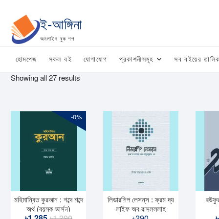
Skip
to
ই-আঙ্গিনা
content
অনলাইন বুক শপ
হোমপেজ
সকল বই
যোগাযোগ
প্রকাশনীসমূহ
সব বইয়ের তালিক
Sorted
Showing all 27 results
by
latest
-0%
মহিমান্বিত কুরআন : শব্দে শব্দে
লিডারশিপ লেসন্‌স : ফ্রম দ্য
রউফু
অর্থ (বয়স্ক ভার্সন)
লাইফ অব রাসূলুল্লাহ
Original
Current
৳
1,285
৳
1,290
৳
290
৳
সাল্লাল্লাহু আলাইহি